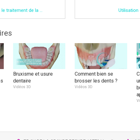
Le laser dans le traitement de la parodontite
Utilisation 
ires
Bruxisme et usure
Comment bien se
C
es
dentaire
brosser les dents ?
u
Vidéos 3D
Vidéos 3D
b
a
V