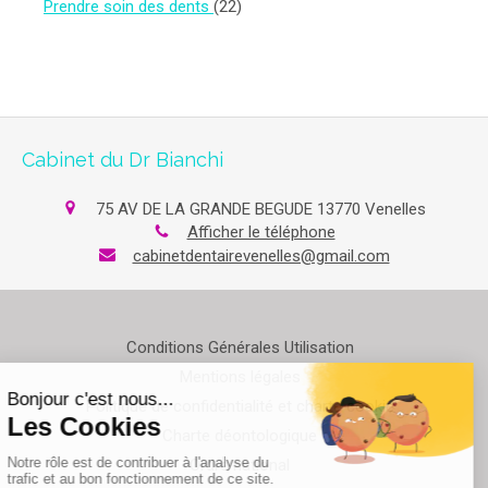
Articles Count
Prendre soin des dents
(22)
Cabinet du Dr Bianchi
75 AV DE LA GRANDE BEGUDE
13770
Venelles
Afficher le téléphone
cabinetdentairevenelles@gmail.com
Conditions Générales Utilisation
Mentions légales
Politique de confidentialité et charte cookie
Charte déontologique
Ordre national