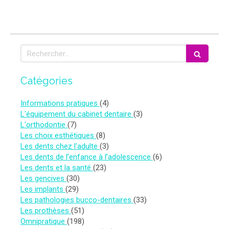
Rechercher
Catégories
Articles Count
Informations pratiques
(4)
Articles Count
L'équipement du cabinet dentaire
(3)
Articles Count
L'orthodontie
(7)
Articles Count
Les choix esthétiques
(8)
Articles Count
Les dents chez l'adulte
(3)
Articles Count
Les dents de l’enfance à l’adolescence
(6)
Articles Count
Les dents et la santé
(23)
Articles Count
Les gencives
(30)
Articles Count
Les implants
(29)
Articles Count
Les pathologies bucco-dentaires
(33)
Articles Count
Les prothèses
(51)
Articles Count
Omnipratique
(198)